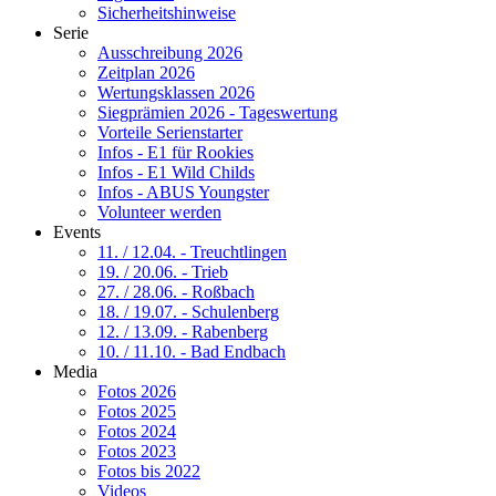
Sicherheitshinweise
Serie
Ausschreibung 2026
Zeitplan 2026
Wertungsklassen 2026
Siegprämien 2026 - Tageswertung
Vorteile Serienstarter
Infos - E1 für Rookies
Infos - E1 Wild Childs
Infos - ABUS Youngster
Volunteer werden
Events
11. / 12.04. - Treuchtlingen
19. / 20.06. - Trieb
27. / 28.06. - Roßbach
18. / 19.07. - Schulenberg
12. / 13.09. - Rabenberg
10. / 11.10. - Bad Endbach
Media
Fotos 2026
Fotos 2025
Fotos 2024
Fotos 2023
Fotos bis 2022
Videos