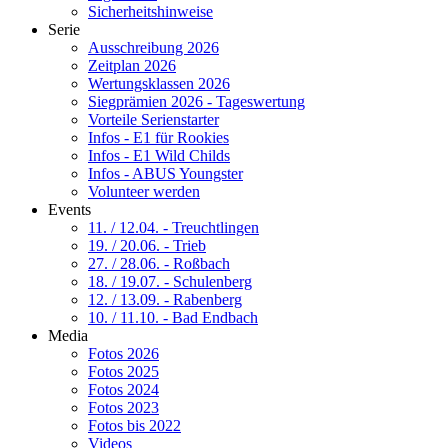
Sicherheitshinweise
Serie
Ausschreibung 2026
Zeitplan 2026
Wertungsklassen 2026
Siegprämien 2026 - Tageswertung
Vorteile Serienstarter
Infos - E1 für Rookies
Infos - E1 Wild Childs
Infos - ABUS Youngster
Volunteer werden
Events
11. / 12.04. - Treuchtlingen
19. / 20.06. - Trieb
27. / 28.06. - Roßbach
18. / 19.07. - Schulenberg
12. / 13.09. - Rabenberg
10. / 11.10. - Bad Endbach
Media
Fotos 2026
Fotos 2025
Fotos 2024
Fotos 2023
Fotos bis 2022
Videos