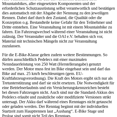
Mountainbikes, aller eingesetzten Komponenten und der
erforderlichen Schutzausrüstung selbst verantwortlich und bestätigen
dies automatisch mit der Abgabe der Nennung zu den jeweiligen
Rennen. Dabei darf durch den Zustand, die Qualität oder die
Konzeption o.g. Bestandteile keine Gefahr für den Teilnehmer und
Dritte entstehen. Eine Veranstaltung ist mit einem Mountainbike zu
fahren. Ein Fahrzeugwechsel während einer Veranstaltung ist nicht
zulässig. Der Veranstalter und die OAI e.V. behalten sich vor,
Material mit technischen Mängeln nicht zur Veranstaltung
zuzulassen.
Für die E-Bike-Klasse gelten zudem weitere Bestimmungen. So
dürfen ausschließlich Pedelecs mit einer maximalen
Nenndauerleistung von 250 Watt (Herstellerangabe) genutzt
werden. Der Motor muss fest im Bike eingebaut sein und darf das
Bike auf max. 25 km/h beschleunigen (gem. EU-
Kraftfahrzeugverordnung). Die Kraft des Motors ergibt sich nur als
Tretunterstützung und darf sie nicht ersetzen. Die Notwendigkeit für
eine Betriebserlaubnis und ein Versicherungskennzeichen besteht
bei diesen Fahrzeugen nicht. Auch sind nur die Standard-Akkus des
Pedelecs erlaubt und zusätzliche oder modifizierte Versionen strikt
untersagt. Der Akku darf während eines Renntages nicht getauscht
oder geladen werden. Der Renntag beginnt mit der individuellen
Startzeit zum Hauptrennen laut „Aushang“. E-Bike Stage und
Prolog sind somit nicht Teil des Renntags.