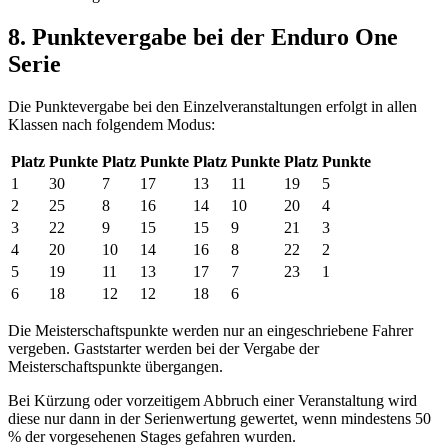
8. Punktevergabe bei der Enduro One
Serie
Die Punktevergabe bei den Einzelveranstaltungen erfolgt in allen
Klassen nach folgendem Modus:
Platz
Punkte
Platz
Punkte
Platz
Punkte
Platz
Punkte
1
30
7
17
13
11
19
5
2
25
8
16
14
10
20
4
3
22
9
15
15
9
21
3
4
20
10
14
16
8
22
2
5
19
11
13
17
7
23
1
6
18
12
12
18
6
Die Meisterschaftspunkte werden nur an eingeschriebene Fahrer
vergeben. Gaststarter werden bei der Vergabe der
Meisterschaftspunkte übergangen.
Bei Kürzung oder vorzeitigem Abbruch einer Veranstaltung wird
diese nur dann in der Serienwertung gewertet, wenn mindestens 50
% der vorgesehenen Stages gefahren wurden.