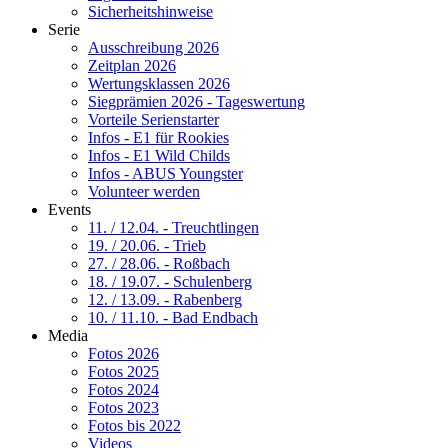
Sicherheitshinweise
Serie
Ausschreibung 2026
Zeitplan 2026
Wertungsklassen 2026
Siegprämien 2026 - Tageswertung
Vorteile Serienstarter
Infos - E1 für Rookies
Infos - E1 Wild Childs
Infos - ABUS Youngster
Volunteer werden
Events
11. / 12.04. - Treuchtlingen
19. / 20.06. - Trieb
27. / 28.06. - Roßbach
18. / 19.07. - Schulenberg
12. / 13.09. - Rabenberg
10. / 11.10. - Bad Endbach
Media
Fotos 2026
Fotos 2025
Fotos 2024
Fotos 2023
Fotos bis 2022
Videos