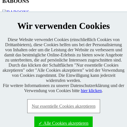
BABOONS
KONTAKT
Wir verwenden Cookies
Diese Website verwendet Cookies (einschließlich Cookies von
Drittanbietern), diese Cookies helfen uns bei der Personalisierung
von Inhalten oder um die Leistung der Website zu verbessern und
Enduro One Series Partner
damit das bestmögliche Online-Erlebnis zu bieten sowie Angebote
zu unterbreiten, die auf persönliche Interessen zugeschnitten sind.
Durch das klicken der Schaltflächen "Nur essentielle Cookies
akzeptieren" oder "Alle Cookies akzeptieren" wird der Verwendung
von Cookies zugestimmt. Die Einwilligung kann jederzeit
widerrufen werden.
Für weitere Informationen zu unserer Datenschutzerklärung und der
Copyright © 2021 BABOONS GmbH. Alle Rechte vorbehalten.
Verwendung von Cookies bitte
hier klicken
.
Keine Haftung und kein Anspruch auf Vollständigkeit sowie
Richtigkeit von Inhalten, Berichten und Kommentaren.
Nur essentielle Cookies akzeptieren
FAQ
|
Impressum
|
Datenschutz
|
RSS-Feed
|
Presse
|
World of
BABOONS
|
Admin
✓ Alle Cookies akzeptieren