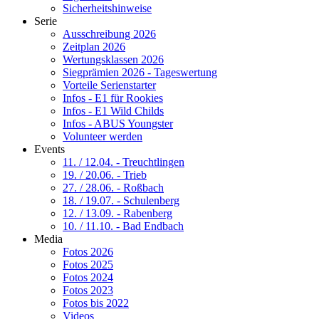
Sicherheitshinweise
Serie
Ausschreibung 2026
Zeitplan 2026
Wertungsklassen 2026
Siegprämien 2026 - Tageswertung
Vorteile Serienstarter
Infos - E1 für Rookies
Infos - E1 Wild Childs
Infos - ABUS Youngster
Volunteer werden
Events
11. / 12.04. - Treuchtlingen
19. / 20.06. - Trieb
27. / 28.06. - Roßbach
18. / 19.07. - Schulenberg
12. / 13.09. - Rabenberg
10. / 11.10. - Bad Endbach
Media
Fotos 2026
Fotos 2025
Fotos 2024
Fotos 2023
Fotos bis 2022
Videos