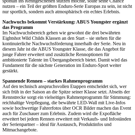
spontan ins Renngeschehen stürzen möchte, sollte seine Chance
nutzen – ein Teil der größten Enduro-Serie Europas zu sein, ist nicht
nur sportlich, sondern auch atmosphärisch ein echtes Erlebnis.
Nachwuchs bekommt Verstärkung: ABUS Youngster ergänzt
das Programm
Im Nachwuchsbereich gehen wie gewohnt die drei bewährten
Eightshot Wild Childs Klassen an den Start – sie stehen für die
kontinuierliche Nachwuchsförderung innerhalb der Serie. Neu in
diesem Jahr ist die ABUS Youngster Klasse, die das Angebot für
junge Fahrer erweitert und zusätzliche Rennoptionen für
ambitionierte Talente im Übergangsbereich bietet. Damit wird das
Fundament für die nächste Generation im Enduro-Sport weiter
gestärkt.
Spannende Rennen – starkes Rahmenprogramm
Auf den technisch anspruchsvollen Etappen entscheidet sich, wer
sich früh in der Saison an die Spitze seiner Klasse setzt. Abseits der
Rennstrecke sorgt ein vielseitiges Rahmenprogramm für Stimmung:
reichhaltige Verpflegung, die bewährte LED-Wall mit Live-Infos
sowie hochwertige Fahrerfotos über OCR Bilder machen das Event
auch für Zuschauer zum Erlebnis. Zudem wird die Expofläche
erweitert bei jedem Rennen erweitert mit Verkaufs- und Infoständen
der Serienpartner – ideal für Austausch, Produktinfos und
Mitmachangebote.