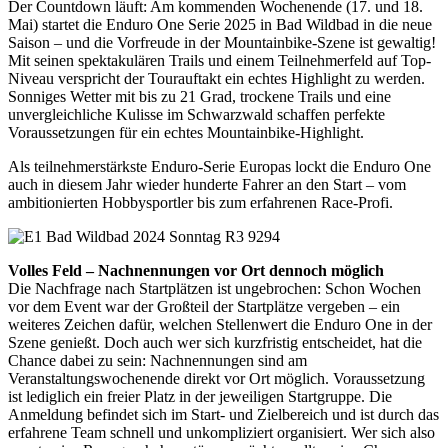
Der Countdown läuft: Am kommenden Wochenende (17. und 18.
Mai) startet die Enduro One Serie 2025 in Bad Wildbad in die neue
Saison – und die Vorfreude in der Mountainbike-Szene ist gewaltig!
Mit seinen spektakulären Trails und einem Teilnehmerfeld auf Top-
Niveau verspricht der Tourauftakt ein echtes Highlight zu werden.
Sonniges Wetter mit bis zu 21 Grad, trockene Trails und eine
unvergleichliche Kulisse im Schwarzwald schaffen perfekte
Voraussetzungen für ein echtes Mountainbike-Highlight.
Als teilnehmerstärkste Enduro-Serie Europas lockt die Enduro One
auch in diesem Jahr wieder hunderte Fahrer an den Start – vom
ambitionierten Hobbysportler bis zum erfahrenen Race-Profi.
Volles Feld – Nachnennungen vor Ort dennoch möglich
Die Nachfrage nach Startplätzen ist ungebrochen: Schon Wochen
vor dem Event war der Großteil der Startplätze vergeben – ein
weiteres Zeichen dafür, welchen Stellenwert die Enduro One in der
Szene genießt. Doch auch wer sich kurzfristig entscheidet, hat die
Chance dabei zu sein: Nachnennungen sind am
Veranstaltungswochenende direkt vor Ort möglich. Voraussetzung
ist lediglich ein freier Platz in der jeweiligen Startgruppe. Die
Anmeldung befindet sich im Start- und Zielbereich und ist durch das
erfahrene Team schnell und unkompliziert organisiert. Wer sich also