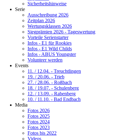
Sicherheitshinweise
Serie
Ausschreibung 2026
Zeitplan 2026
Wertungsklassen 2026
Siegprämien 2026 - Tageswertung
Vorteile Serienstarter
Infos - E1 für Rookies
Infos - E1 Wild Childs
Infos - ABUS Youngster
Volunteer werden
Events
11. / 12.04. - Treuchtlingen
19. / 20.06. - Trieb
27. / 28.06. - Roßbach
18. / 19.07. - Schulenberg
12. / 13.09. - Rabenberg
10. / 11.10. - Bad Endbach
Media
Fotos 2026
Fotos 2025
Fotos 2024
Fotos 2023
Fotos bis 2022
Videos