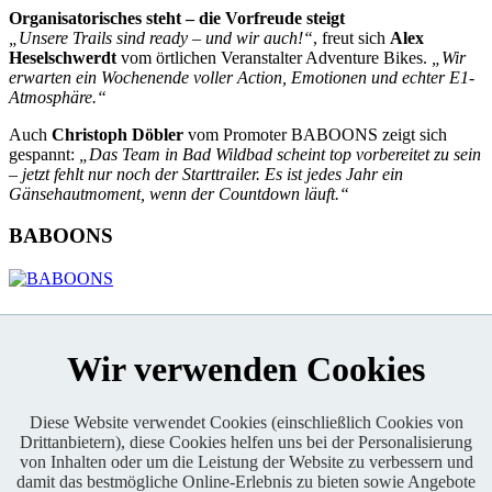
Organisatorisches steht – die Vorfreude steigt
„Unsere Trails sind ready – und wir auch!“
, freut sich
Alex
Heselschwerdt
vom örtlichen Veranstalter Adventure Bikes.
„Wir
erwarten ein Wochenende voller Action, Emotionen und echter E1-
Atmosphäre.“
Auch
Christoph Döbler
vom Promoter BABOONS zeigt sich
gespannt:
„Das Team in Bad Wildbad scheint top vorbereitet zu sein
– jetzt fehlt nur noch der Starttrailer. Es ist jedes Jahr ein
Gänsehautmoment, wenn der Countdown läuft.“
BABOONS
KONTAKT
Wir verwenden Cookies
Diese Website verwendet Cookies (einschließlich Cookies von
Drittanbietern), diese Cookies helfen uns bei der Personalisierung
von Inhalten oder um die Leistung der Website zu verbessern und
Enduro One Series Partner
damit das bestmögliche Online-Erlebnis zu bieten sowie Angebote