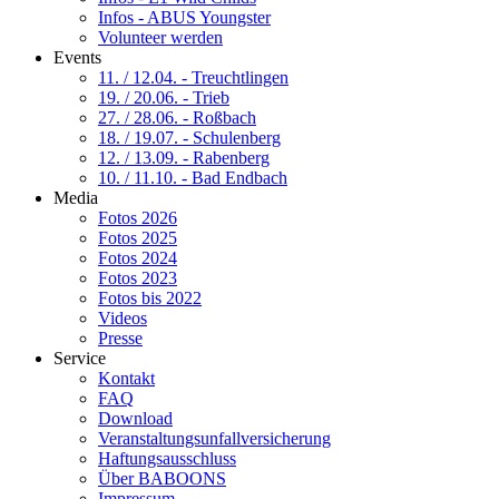
Infos - ABUS Youngster
Volunteer werden
Events
11. / 12.04. - Treuchtlingen
19. / 20.06. - Trieb
27. / 28.06. - Roßbach
18. / 19.07. - Schulenberg
12. / 13.09. - Rabenberg
10. / 11.10. - Bad Endbach
Media
Fotos 2026
Fotos 2025
Fotos 2024
Fotos 2023
Fotos bis 2022
Videos
Presse
Service
Kontakt
FAQ
Download
Veranstaltungsunfallversicherung
Haftungsausschluss
Über BABOONS
Impressum