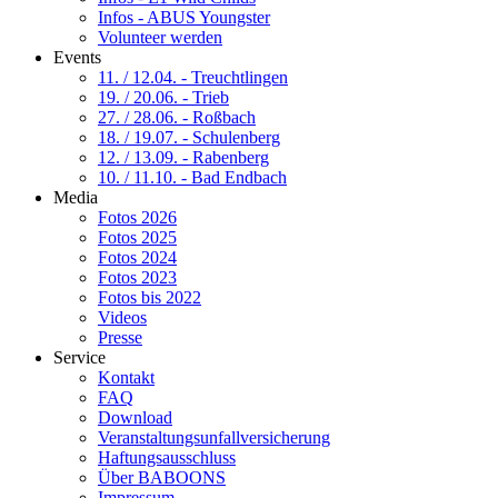
Infos - ABUS Youngster
Volunteer werden
Events
11. / 12.04. - Treuchtlingen
19. / 20.06. - Trieb
27. / 28.06. - Roßbach
18. / 19.07. - Schulenberg
12. / 13.09. - Rabenberg
10. / 11.10. - Bad Endbach
Media
Fotos 2026
Fotos 2025
Fotos 2024
Fotos 2023
Fotos bis 2022
Videos
Presse
Service
Kontakt
FAQ
Download
Veranstaltungsunfallversicherung
Haftungsausschluss
Über BABOONS
Impressum