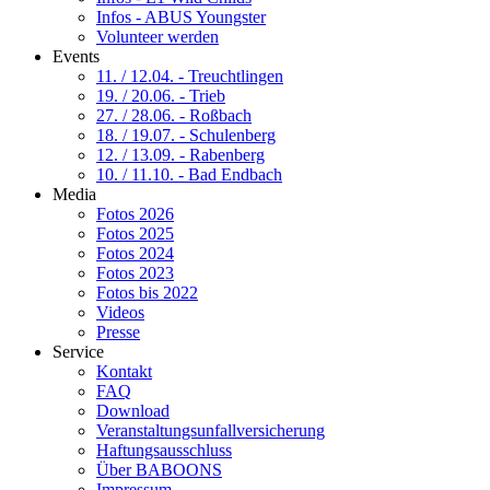
Infos - ABUS Youngster
Volunteer werden
Events
11. / 12.04. - Treuchtlingen
19. / 20.06. - Trieb
27. / 28.06. - Roßbach
18. / 19.07. - Schulenberg
12. / 13.09. - Rabenberg
10. / 11.10. - Bad Endbach
Media
Fotos 2026
Fotos 2025
Fotos 2024
Fotos 2023
Fotos bis 2022
Videos
Presse
Service
Kontakt
FAQ
Download
Veranstaltungsunfallversicherung
Haftungsausschluss
Über BABOONS
Impressum