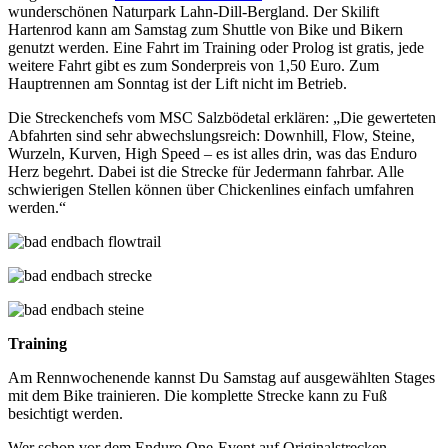
wunderschönen Naturpark Lahn-Dill-Bergland. Der Skilift
Hartenrod kann am Samstag zum Shuttle von Bike und Bikern
genutzt werden. Eine Fahrt im Training oder Prolog ist gratis, jede
weitere Fahrt gibt es zum Sonderpreis von 1,50 Euro. Zum
Hauptrennen am Sonntag ist der Lift nicht im Betrieb.
Die Streckenchefs vom MSC Salzbödetal erklären: „Die gewerteten
Abfahrten sind sehr abwechslungsreich: Downhill, Flow, Steine,
Wurzeln, Kurven, High Speed – es ist alles drin, was das Enduro
Herz begehrt. Dabei ist die Strecke für Jedermann fahrbar. Alle
schwierigen Stellen können über Chickenlines einfach umfahren
werden.“
Training
Am Rennwochenende kannst Du Samstag auf ausgewählten Stages
mit dem Bike trainieren. Die komplette Strecke kann zu Fuß
besichtigt werden.
Wer schon vor dem Enduro One-Event auf Originalstrecken