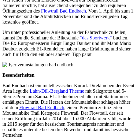
trainieren möchte, hat ausreichend Gelegenheit zu den regulären
Öffnungszeiten des
Flowtrail Bad Endbach
. Vom 1. April bis zum 1.
November sind die Abfahrtstrecken und Rundstrecken jeden Tag
kostenlos geöffnet.
Um unter professioneller Anleitung an der Fahrtechnik zu feilen,
kannst Du die Seminare der Bikeschule
"das Sportwerk"
buchen.
Die Ex-Europameisterin Birgit Jüngst-Dauber und ihr Mann Mario
Dauber, zugleich E1-Rennleiter, haben lange Erfahrung und sicher
auch für Dich den ein oder anderen Tipp parat.
Besonderheiten
Bad Endbach ist ein mittelhessischer Kurort. Direkt neben der Event
Area liegt die
Lahn-Dill-Bergland Therme
mit Salzgrotte und 5-
Sterne-Premium-Sauna. E1-Teilnehmer erhalten mit Startnummer
ermäßigten Eintritt. Die Herzen der Mountainbiker schlagen höher
auf dem
Flowtrail Bad Endbach
, einem Premium zertifizierten
Mountainbike Trail Kategorie Flowtrail. Der Flowtrail, der seit
seiner Eröffnung im Jahr 2014 über 15.000 Abfahrten zählt, wurde
in 2015 sogar für den hessischen Tourismuspreis nominiert und
schaffte es unter die besten drei Bewerber und damit ins hessische
Fernsehen.