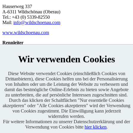
Hauserweg 337
A-6311 Wildschönau (Oberau)
Tel.: +43 (0) 5339-82550
Mail:
info@wildschoenau.com
www.wildschoenau.com
Rennleiter
Rainer Schoner
Wir verwenden Cookies
Diese Website verwendet Cookies (einschließlich Cookies von
Drittanbietern), diese Cookies helfen uns bei der Personalisierung
Enduro One Series Partner
von Inhalten oder um die Leistung der Website zu verbessern und
damit das bestmögliche Online-Erlebnis zu bieten sowie Angebote
zu unterbreiten, die auf persönliche Interessen zugeschnitten sind.
Durch das klicken der Schaltflächen "Nur essentielle Cookies
akzeptieren" oder "Alle Cookies akzeptieren" wird der Verwendung
von Cookies zugestimmt. Die Einwilligung kann jederzeit
widerrufen werden.
Für weitere Informationen zu unserer Datenschutzerklärung und der
Copyright © 2021 BABOONS GmbH. Alle Rechte vorbehalten.
Verwendung von Cookies bitte
hier klicken
.
Keine Haftung und kein Anspruch auf Vollständigkeit sowie