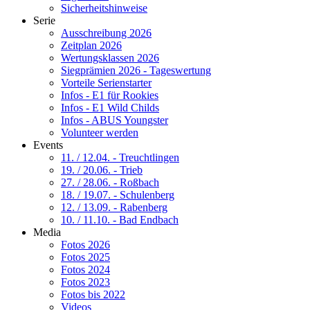
Sicherheitshinweise
Serie
Ausschreibung 2026
Zeitplan 2026
Wertungsklassen 2026
Siegprämien 2026 - Tageswertung
Vorteile Serienstarter
Infos - E1 für Rookies
Infos - E1 Wild Childs
Infos - ABUS Youngster
Volunteer werden
Events
11. / 12.04. - Treuchtlingen
19. / 20.06. - Trieb
27. / 28.06. - Roßbach
18. / 19.07. - Schulenberg
12. / 13.09. - Rabenberg
10. / 11.10. - Bad Endbach
Media
Fotos 2026
Fotos 2025
Fotos 2024
Fotos 2023
Fotos bis 2022
Videos