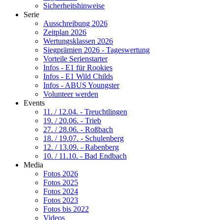
Sicherheitshinweise
Serie
Ausschreibung 2026
Zeitplan 2026
Wertungsklassen 2026
Siegprämien 2026 - Tageswertung
Vorteile Serienstarter
Infos - E1 für Rookies
Infos - E1 Wild Childs
Infos - ABUS Youngster
Volunteer werden
Events
11. / 12.04. - Treuchtlingen
19. / 20.06. - Trieb
27. / 28.06. - Roßbach
18. / 19.07. - Schulenberg
12. / 13.09. - Rabenberg
10. / 11.10. - Bad Endbach
Media
Fotos 2026
Fotos 2025
Fotos 2024
Fotos 2023
Fotos bis 2022
Videos