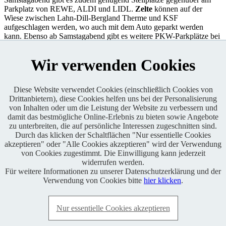
Parkplatz von REWE, ALDI und LIDL.
Zelte
können auf der
Wiese zwischen Lahn-Dill-Bergland Therme und KSF
aufgeschlagen werden, wo auch mit dem Auto geparkt werden
kann. Ebenso ab Samstagabend gibt es weitere PKW-Parkplätze bei
REWE, ALDI und LIDL.
Wir verwenden Cookies
Für Frühstück, warme wie kalte Speisen, Kaffee und Kuchen und
diverse Getränke ist in der Event Area gesorgt.
Diese Website verwendet Cookies (einschließlich Cookies von
Drittanbietern), diese Cookies helfen uns bei der Personalisierung
Enduro One Series Partner
von Inhalten oder um die Leistung der Website zu verbessern und
damit das bestmögliche Online-Erlebnis zu bieten sowie Angebote
zu unterbreiten, die auf persönliche Interessen zugeschnitten sind.
Durch das klicken der Schaltflächen "Nur essentielle Cookies
akzeptieren" oder "Alle Cookies akzeptieren" wird der Verwendung
von Cookies zugestimmt. Die Einwilligung kann jederzeit
widerrufen werden.
Für weitere Informationen zu unserer Datenschutzerklärung und der
Copyright © 2021 BABOONS GmbH. Alle Rechte vorbehalten.
Verwendung von Cookies bitte
hier klicken
.
Keine Haftung und kein Anspruch auf Vollständigkeit sowie
Richtigkeit von Inhalten, Berichten und Kommentaren.
Nur essentielle Cookies akzeptieren
FAQ
|
Impressum
|
Datenschutz
|
RSS-Feed
|
Presse
|
World of
BABOONS
|
Admin