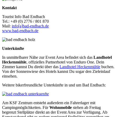
Kontakt
Tourist Info Bad Endbach
Tel.: +49 (0) 2776 / 801 870
Mail:
info[a]bad-endbach.de
www.bad-endbach.de
Unterkünfte
In unmittelbarer Nähe zur Event Area befindet sich das
Landhotel
Heckenmühle
, offizielles Partnerhotel von Enduro One. Dein
Zimmer kannst Du direkt über das
Landhotel Heckenmühle
buchen.
Von der Sonnenwiese des Hotels kannst Du sogar den Zieleinlauf
einsehen.
Weitere bikerfreundliche Unterkünfte in und um Bad Endbach:
Am KSF Zentrum entsteht außerdem ein Fahrerlager mit
Campingmöglichkeiten. Für
Wohnmobile
stehen ab Freitag
begrenzt Stellplätze direkt an der Event Area zur Verfügung. Ab
Samstagabend gibt es zudem genügend Stellplätze gegenüber am