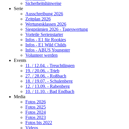
Sicherheitshinweise
Serie
Ausschreibung 2026
Zeitplan 2026
Wertungsklassen 2026
Siegprämien 2026 - Tageswertung
Vorteile Serienstarter
Infos - E1 für Rookies
Infos - E1 Wild Childs
Infos - ABUS Youngster
Volunteer werden
Events
11. / 12.04. - Treuchtlingen
19. / 20.06. - Trieb
27. / 28.06. - Roßbach
18. / 19.07. - Schulenberg
12. / 13.09. - Rabenberg
10. / 11.10. - Bad Endbach
Media
Fotos 2026
Fotos 2025
Fotos 2024
Fotos 2023
Fotos bis 2022
Videos