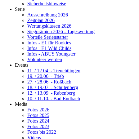
Sicherheitshinweise
Serie
Ausschreibung 2026
Zeitplan 2026
Wertungsklassen 2026
Siegprämien 2026 - Tageswertung
Vorteile Serienstarter
Infos - E1 für Rookies
Infos - E1 Wild Childs
Infos - ABUS Youngster
Volunteer werden
Events
11. / 12.04. - Treuchtlingen
19. / 20.06. - Trieb
27. / 28.06. - Roßbach
18. / 19.07. - Schulenberg
12. / 13.09. - Rabenberg
10. / 11.10. - Bad Endbach
Media
Fotos 2026
Fotos 2025
Fotos 2024
Fotos 2023
Fotos bis 2022
Videos