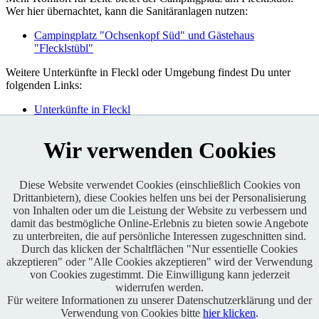
Wer hier übernachtet, kann die Sanitäranlagen nutzen:
Campingplatz "Ochsenkopf Süd" und Gästehaus
"Flecklstübl"
Weitere Unterkünfte in Fleckl oder Umgebung findest Du unter
folgenden Links:
Unterkünfte in Fleckl
Unterkünfte in Warmensteinach
Unterkünfte in der Erlebnisregion Ochsenkopf
Wir verwenden Cookies
Diese Website verwendet Cookies (einschließlich Cookies von
Drittanbietern), diese Cookies helfen uns bei der Personalisierung
Enduro One Series Partner
von Inhalten oder um die Leistung der Website zu verbessern und
damit das bestmögliche Online-Erlebnis zu bieten sowie Angebote
zu unterbreiten, die auf persönliche Interessen zugeschnitten sind.
Durch das klicken der Schaltflächen "Nur essentielle Cookies
akzeptieren" oder "Alle Cookies akzeptieren" wird der Verwendung
von Cookies zugestimmt. Die Einwilligung kann jederzeit
widerrufen werden.
Für weitere Informationen zu unserer Datenschutzerklärung und der
Copyright © 2021 BABOONS GmbH. Alle Rechte vorbehalten.
Verwendung von Cookies bitte
hier klicken
.