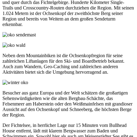
und quer durch das Fichtelgebirge. Hunderte Kilometer Single-
Trails und Crosscountry-Routen durchziehen die Region. Mit seinen
1.024 Metern ist der Ochsenkopf der zweithöchste Berg seiner
Region und bereits von Weitem an dem großen Sendeturm
erkennbar.
Neben dem Mountainbiken ist die Ochsenkopfregion für seine
zahlreichen Liftanlagen für den Ski- und Boardbetrieb bekannt.
Auch zum Wandern, Geo-Caching und zahlreichen anderen
Aktivitäten bietet sich die Umgebung hervorragend an.
Besucher aus ganz Europa und der Welt schätzen die großartigen
Sehenswürdigkeiten wie die alten Bergbau-Schächte, das
Felsenmeer am Haberstein oder den Weißmainfelsen mit grandioser
Aussicht auf den Ochsenkopf und Schneeberg, die höchsten Berge
der Region.
Der Fichtelsee, in herrlicher Lage nur 15 Minuten vom Bullhead
House entfernt, lädt mit klarem Bergwasser zum Baden und
Schwimmen ein. Sowohl hier als auch am Weisenstädter See gibt es