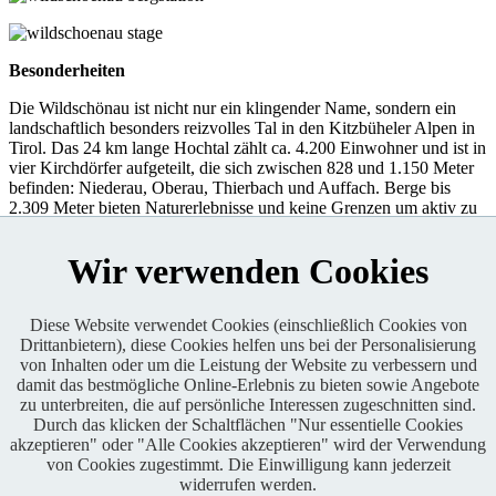
Besonderheiten
Die Wildschönau ist nicht nur ein klingender Name, sondern ein
landschaftlich besonders reizvolles Tal in den Kitzbüheler Alpen in
Tirol. Das 24 km lange Hochtal zählt ca. 4.200 Einwohner und ist in
vier Kirchdörfer aufgeteilt, die sich zwischen 828 und 1.150 Meter
befinden: Niederau, Oberau, Thierbach und Auffach. Berge bis
2.309 Meter bieten Naturerlebnisse und keine Grenzen um aktiv zu
sein.
Wir verwenden Cookies
Die Ferienregion bietet Dir zwei Sommerbergbahnen, unzählige
Wanderwegen und hervorragende MTB-Routen.
Diese Website verwendet Cookies (einschließlich Cookies von
Drittanbietern), diese Cookies helfen uns bei der Personalisierung
Enduro One Series Partner
von Inhalten oder um die Leistung der Website zu verbessern und
damit das bestmögliche Online-Erlebnis zu bieten sowie Angebote
zu unterbreiten, die auf persönliche Interessen zugeschnitten sind.
Durch das klicken der Schaltflächen "Nur essentielle Cookies
akzeptieren" oder "Alle Cookies akzeptieren" wird der Verwendung
von Cookies zugestimmt. Die Einwilligung kann jederzeit
widerrufen werden.