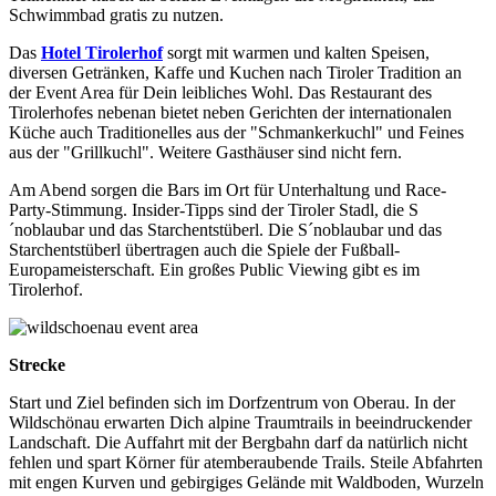
Schwimmbad gratis zu nutzen.
Das
Hotel Tirolerhof
sorgt mit warmen und kalten Speisen,
diversen Getränken, Kaffe und Kuchen nach Tiroler Tradition an
der Event Area für Dein leibliches Wohl. Das Restaurant des
Tirolerhofes nebenan bietet neben Gerichten der internationalen
Küche auch Traditionelles aus der "Schmankerkuchl" und Feines
aus der "Grillkuchl". Weitere Gasthäuser sind nicht fern.
Am Abend sorgen die Bars im Ort für Unterhaltung und Race-
Party-Stimmung. Insider-Tipps sind der Tiroler Stadl, die S
´noblaubar und das Starchentstüberl. Die S´noblaubar und das
Starchentstüberl übertragen auch die Spiele der Fußball-
Europameisterschaft. Ein großes Public Viewing gibt es im
Tirolerhof.
Strecke
Start und Ziel befinden sich im Dorfzentrum von Oberau. In der
Wildschönau erwarten Dich alpine Traumtrails in beeindruckender
Landschaft. Die Auffahrt mit der Bergbahn darf da natürlich nicht
fehlen und spart Körner für atemberaubende Trails. Steile Abfahrten
mit engen Kurven und gebirgiges Gelände mit Waldboden, Wurzeln