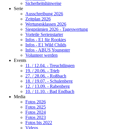
Sicherheitshinweise
Serie
Ausschreibung 2026
Zeitplan 2026
Wertungsklassen 2026
Siegprämien 2026 - Tageswertung
Vorteile Serienstarter
Infos - E1 für Rookies
Infos - E1 Wild Childs
Infos - ABUS Youngster
Volunteer werden
Events
11. / 12.04. - Treuchtlingen
19. / 20.06. - Trieb
27. / 28.06. - Roßbach
18. / 19.07. - Schulenberg
12. / 13.09. - Rabenberg
10. / 11.10. - Bad Endbach
Media
Fotos 2026
Fotos 2025
Fotos 2024
Fotos 2023
Fotos bis 2022
Videos