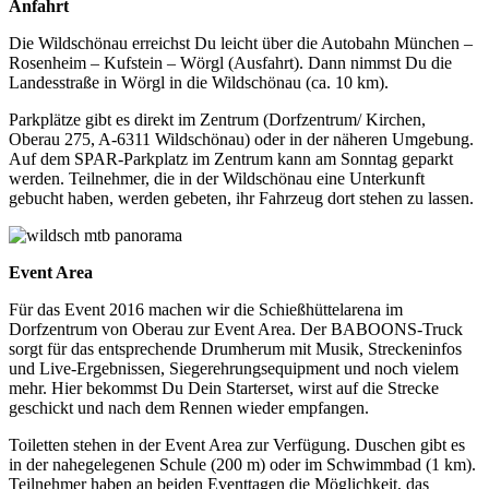
Anfahrt
Die Wildschönau erreichst Du leicht über die Autobahn München –
Rosenheim – Kufstein – Wörgl (Ausfahrt). Dann nimmst Du die
Landesstraße in Wörgl in die Wildschönau (ca. 10 km).
Parkplätze gibt es direkt im Zentrum (Dorfzentrum/ Kirchen,
Oberau 275, A-6311 Wildschönau) oder in der näheren Umgebung.
Auf dem SPAR-Parkplatz im Zentrum kann am Sonntag geparkt
werden. Teilnehmer, die in der Wildschönau eine Unterkunft
gebucht haben, werden gebeten, ihr Fahrzeug dort stehen zu lassen.
Event Area
Für das Event 2016 machen wir die Schießhüttelarena im
Dorfzentrum von Oberau zur Event Area. Der BABOONS-Truck
sorgt für das entsprechende Drumherum mit Musik, Streckeninfos
und Live-Ergebnissen, Siegerehrungsequipment und noch vielem
mehr. Hier bekommst Du Dein Starterset, wirst auf die Strecke
geschickt und nach dem Rennen wieder empfangen.
Toiletten stehen in der Event Area zur Verfügung. Duschen gibt es
in der nahegelegenen Schule (200 m) oder im Schwimmbad (1 km).
Teilnehmer haben an beiden Eventtagen die Möglichkeit, das