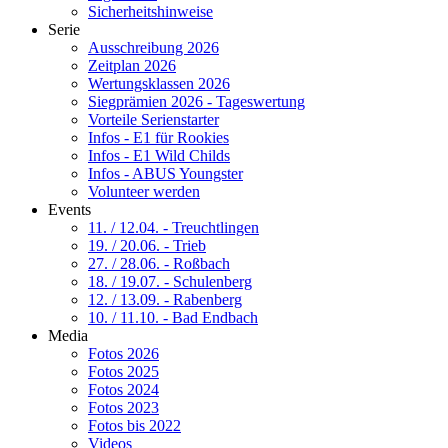
Sicherheitshinweise
Serie
Ausschreibung 2026
Zeitplan 2026
Wertungsklassen 2026
Siegprämien 2026 - Tageswertung
Vorteile Serienstarter
Infos - E1 für Rookies
Infos - E1 Wild Childs
Infos - ABUS Youngster
Volunteer werden
Events
11. / 12.04. - Treuchtlingen
19. / 20.06. - Trieb
27. / 28.06. - Roßbach
18. / 19.07. - Schulenberg
12. / 13.09. - Rabenberg
10. / 11.10. - Bad Endbach
Media
Fotos 2026
Fotos 2025
Fotos 2024
Fotos 2023
Fotos bis 2022
Videos