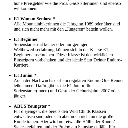
hohe Preisgelder wie die Pros. Gaststarterinnen sind ebenso
willkommen.
E1 Woman Seniora *
Alle Mountainbikerinnen die Jahrgang 1989 oder älter sind
und sich nicht mehr mit den „Jüngeren“ batteln wollen.
E1 Beginner
Serienstarter mit keiner oder nur geringer
Wettbewerbserfahrung können sich in der Klasse E1
Beginner einschreiben. Diese Klasse ist den wirklichen
Einsteigern vorbehalten und der ideale Start Deiner Enduro-
Karriere.
E1 Junior *
Auch der Nachwuchs darf am regulären Enduro One Rennen
teilnehmen. Dafür gibt es die E1 Junior für
Serienstarter(innen) und Gäste der Geburtsjahre 2007 oder
jünger.
ABUS Youngster *
Für diejenigen, die bereits den Wild Childs Klassen
entwachsen sind oder sich aber noch nicht an die große
Runde trauen. Hier wird nur etwa die Hälfte der Runde/
Stages gefahren und der Prolog am Samstag entfällt. Für