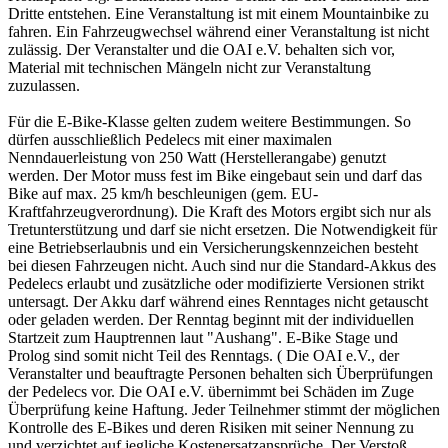
Dritte entstehen. Eine Veranstaltung ist mit einem Mountainbike zu
fahren. Ein Fahrzeugwechsel während einer Veranstaltung ist nicht
zulässig. Der Veranstalter und die OAI e.V. behalten sich vor,
Material mit technischen Mängeln nicht zur Veranstaltung
zuzulassen.
Für die E-Bike-Klasse gelten zudem weitere Bestimmungen. So
dürfen ausschließlich Pedelecs mit einer maximalen
Nenndauerleistung von 250 Watt (Herstellerangabe) genutzt
werden. Der Motor muss fest im Bike eingebaut sein und darf das
Bike auf max. 25 km/h beschleunigen (gem. EU-
Kraftfahrzeugverordnung). Die Kraft des Motors ergibt sich nur als
Tretunterstützung und darf sie nicht ersetzen. Die Notwendigkeit für
eine Betriebserlaubnis und ein Versicherungskennzeichen besteht
bei diesen Fahrzeugen nicht. Auch sind nur die Standard-Akkus des
Pedelecs erlaubt und zusätzliche oder modifizierte Versionen strikt
untersagt. Der Akku darf während eines Renntages nicht getauscht
oder geladen werden. Der Renntag beginnt mit der individuellen
Startzeit zum Hauptrennen laut "Aushang". E-Bike Stage und
Prolog sind somit nicht Teil des Renntags. ( Die OAI e.V., der
Veranstalter und beauftragte Personen behalten sich Überprüfungen
der Pedelecs vor. Die OAI e.V. übernimmt bei Schäden im Zuge
Überprüfung keine Haftung. Jeder Teilnehmer stimmt der möglichen
Kontrolle des E-Bikes und deren Risiken mit seiner Nennung zu
und verzichtet auf jegliche Kostenersatzansprüche. Der Verstoß