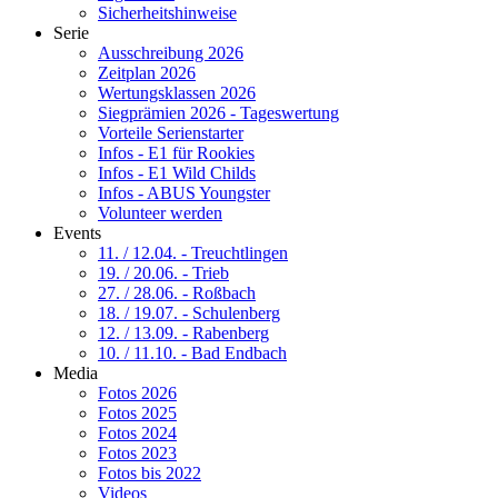
Sicherheitshinweise
Serie
Ausschreibung 2026
Zeitplan 2026
Wertungsklassen 2026
Siegprämien 2026 - Tageswertung
Vorteile Serienstarter
Infos - E1 für Rookies
Infos - E1 Wild Childs
Infos - ABUS Youngster
Volunteer werden
Events
11. / 12.04. - Treuchtlingen
19. / 20.06. - Trieb
27. / 28.06. - Roßbach
18. / 19.07. - Schulenberg
12. / 13.09. - Rabenberg
10. / 11.10. - Bad Endbach
Media
Fotos 2026
Fotos 2025
Fotos 2024
Fotos 2023
Fotos bis 2022
Videos