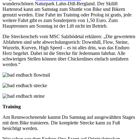
wunderschönen Naturpark Lahn-Dill-Bergland. Der Skilift
Hartenrod kann am Samstag zum Shuttle von Bike und Bikern
genutzt werden. Eine Fahrt im Training oder Prolog ist gratis, jede
weitere Fahrt gibt es zum Sonderpreis von 1,50 Euro. Zum
Hauptrennen am Sonntag ist der Lift nicht im Betrieb.
Die Streckenchefs vom MSC Salzbödetal erklären: „Die gewerteten
Abfahrten sind sehr abwechslungsreich: Downhill, Flow, Steine,
Wurzeln, Kurven, High Speed – es ist alles drin, was das Enduro
Herz begehrt. Dabei ist die Strecke für Jedermann fahrbar. Alle
schwierigen Stellen können über Chickenlines einfach umfahren
werden.“
Training
Am Rennwochenende kannst Du Samstag auf ausgewählten Stages
mit dem Bike trainieren. Die komplette Strecke kann zu Fuß
besichtigt werden.
Wer schon vor dem Enduro One-Event auf Originalstrecken