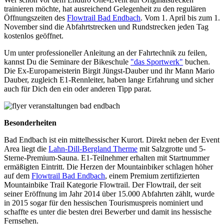
trainieren möchte, hat ausreichend Gelegenheit zu den regulären
Öffnungszeiten des
Flowtrail Bad Endbach
. Vom 1. April bis zum 1.
November sind die Abfahrtstrecken und Rundstrecken jeden Tag
kostenlos geöffnet.
Um unter professioneller Anleitung an der Fahrtechnik zu feilen,
kannst Du die Seminare der Bikeschule
"das Sportwerk"
buchen.
Die Ex-Europameisterin Birgit Jüngst-Dauber und ihr Mann Mario
Dauber, zugleich E1-Rennleiter, haben lange Erfahrung und sicher
auch für Dich den ein oder anderen Tipp parat.
Besonderheiten
Bad Endbach ist ein mittelhessischer Kurort. Direkt neben der Event
Area liegt die
Lahn-Dill-Bergland Therme
mit Salzgrotte und 5-
Sterne-Premium-Sauna. E1-Teilnehmer erhalten mit Startnummer
ermäßigten Eintritt. Die Herzen der Mountainbiker schlagen höher
auf dem
Flowtrail Bad Endbach
, einem Premium zertifizierten
Mountainbike Trail Kategorie Flowtrail. Der Flowtrail, der seit
seiner Eröffnung im Jahr 2014 über 15.000 Abfahrten zählt, wurde
in 2015 sogar für den hessischen Tourismuspreis nominiert und
schaffte es unter die besten drei Bewerber und damit ins hessische
Fernsehen.