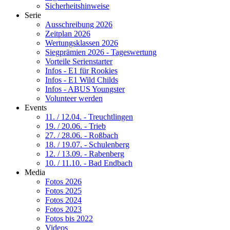
Sicherheitshinweise
Serie
Ausschreibung 2026
Zeitplan 2026
Wertungsklassen 2026
Siegprämien 2026 - Tageswertung
Vorteile Serienstarter
Infos - E1 für Rookies
Infos - E1 Wild Childs
Infos - ABUS Youngster
Volunteer werden
Events
11. / 12.04. - Treuchtlingen
19. / 20.06. - Trieb
27. / 28.06. - Roßbach
18. / 19.07. - Schulenberg
12. / 13.09. - Rabenberg
10. / 11.10. - Bad Endbach
Media
Fotos 2026
Fotos 2025
Fotos 2024
Fotos 2023
Fotos bis 2022
Videos