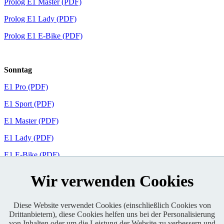
Prolog E1 Master (PDF)
Prolog E1 Lady (PDF)
Prolog E1 E-Bike (PDF)
Sonntag
E1 Pro (PDF)
E1 Sport (PDF)
E1 Master (PDF)
E1 Lady (PDF)
E1 E-Bike (PDF)
Wir verwenden Cookies
Urkundendruck
Diese Website verwendet Cookies (einschließlich Cookies von
E1 Pro
Drittanbietern), diese Cookies helfen uns bei der Personalisierung
E1 Sport
von Inhalten oder um die Leistung der Website zu verbessern und