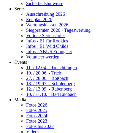
Sicherheitshinweise
Serie
Ausschreibung 2026
Zeitplan 2026
Wertungsklassen 2026
Siegprämien 2026 - Tageswertung
Vorteile Serienstarter
Infos - E1 für Rookies
Infos - E1 Wild Childs
Infos - ABUS Youngster
Volunteer werden
Events
11. / 12.04. - Treuchtlingen
19. / 20.06. - Trieb
27. / 28.06. - Roßbach
18. / 19.07. - Schulenberg
12. / 13.09. - Rabenberg
10. / 11.10. - Bad Endbach
Media
Fotos 2026
Fotos 2025
Fotos 2024
Fotos 2023
Fotos bis 2022
Videos