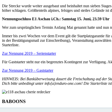
Die Strecke wurde weiter ausgebaut und beinhaltet nun sieben Stag
höher schlagen. Größtenteils alpines, felsiges und steiles Gelände is
Nennungsschluss E1 Aschau i.Ch.: Samstag 15. Juni, 23.59 Uhr
Wer zum ursprünglichen Termin Anfang Mai genannt hatte und nun nic
Immer bis zwei Wochen vor dem Event gilt die Startplatzgarantie für 
in der Bestätigungsmail zur Einschreibung), Veranstaltung auswählen
Starterliste.
Zur Nennung 2019 – Serienstarter
Für Gaststarter steht nur ein begrenztes Kontingent zur Verfügung. Ak
Zur Nennung 2019 – Gaststarter
HINWEIS: Bei Banküberweisung dauert die Freischaltung auf der Start
Dich bitte unbedingt unter info[a]enduro-one.com! Die Starterliste is
BABOONS