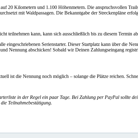
es auf 20 Kilometern und 1.100 Höhenmetern. Die anspruchsvollen Tr
t durchsetzt mit Waldpassagen. Die Bekanntgabe der Streckenpläne erfol
ht teilnehmen kann, kann sich ausschließlich bis zu diesem Termin a
alle eingeschriebenen Serienstarter. Dieser Startplatz kann über die N
 und Nennung abschicken! Sobald wir Deinen Zahlungseingang registrie
tuell ist die Nennung noch möglich – solange die Plätze reichen. Schnell
erliste in der Regel ein paar Tage. Bei Zahlung per PayPal sollte de
t die Teilnahmebestätigung.