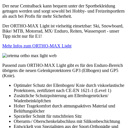
Der neue Centralback kann bequem unter der Sportbekleidung
getragen werden und sorgt sowohl bei Hobby- und Freizeitsportlern
als auch bei Profis für mehr Sicherheit.
Der ORTHO-MAX Light ist vielseitig einsetzbar: Ski, Snowboard,
Bike/ MTB, Motorrad, MX/ Enduro, Reiten, Wassersport - unser
Tipp nicht nur für E1!
Mehr Infos zum ORTHO-MAX Light
Passend zum ORTHO-MAX Light gibt es für den Enduro-Bereich
übrigens die neuen Gelenkprotektoren GP3 (Ellbogen) und GP5
(Knie).
Optimaler Schutz der Ellenbogen/ Knie durch viskoelastische
Protektoren, zertifiziert nach CE-EN 1621-1 (Level 1)
Zusätzliche Schutzpolsterung am Ellenbogenrücken/
Wadenbeinköpfchen
Hoher Tragekomfort durch atmungsaktives Material und
Belüftungslöcher
Spezieller Schnitt für rutschfreien Sitz
Oberarm-/ Oberschenkelabschluss mit Silikonbeschichtung
Entwickelt von Spezialisten aus der Sport-Orthopädie und