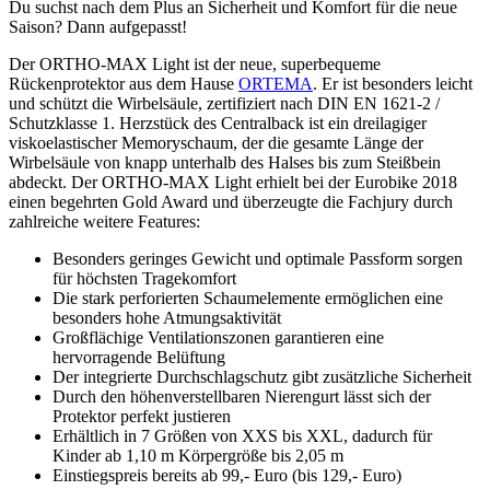
Du suchst nach dem Plus an Sicherheit und Komfort für die neue
Saison? Dann aufgepasst!
Der ORTHO-MAX Light ist der neue, superbequeme
Rückenprotektor aus dem Hause
ORTEMA
. Er ist besonders leicht
und schützt die Wirbelsäule, zertifiziert nach DIN EN 1621-2 /
Schutzklasse 1. Herzstück des Centralback ist ein dreilagiger
viskoelastischer Memoryschaum, der die gesamte Länge der
Wirbelsäule von knapp unterhalb des Halses bis zum Steißbein
abdeckt. Der ORTHO-MAX Light erhielt bei der Eurobike 2018
einen begehrten Gold Award und überzeugte die Fachjury durch
zahlreiche weitere Features:
Besonders geringes Gewicht und optimale Passform sorgen
für höchsten Tragekomfort
Die stark perforierten Schaumelemente ermöglichen eine
besonders hohe Atmungsaktivität
Großflächige Ventilationszonen garantieren eine
hervorragende Belüftung
Der integrierte Durchschlagschutz gibt zusätzliche Sicherheit
Durch den höhenverstellbaren Nierengurt lässt sich der
Protektor perfekt justieren
Erhältlich in 7 Größen von XXS bis XXL, dadurch für
Kinder ab 1,10 m Körpergröße bis 2,05 m
Einstiegspreis bereits ab 99,- Euro (bis 129,- Euro)