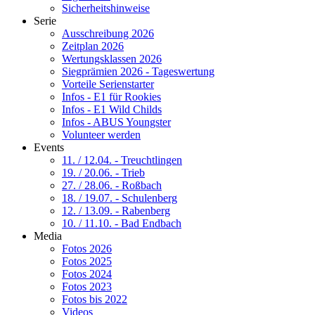
Sicherheitshinweise
Serie
Ausschreibung 2026
Zeitplan 2026
Wertungsklassen 2026
Siegprämien 2026 - Tageswertung
Vorteile Serienstarter
Infos - E1 für Rookies
Infos - E1 Wild Childs
Infos - ABUS Youngster
Volunteer werden
Events
11. / 12.04. - Treuchtlingen
19. / 20.06. - Trieb
27. / 28.06. - Roßbach
18. / 19.07. - Schulenberg
12. / 13.09. - Rabenberg
10. / 11.10. - Bad Endbach
Media
Fotos 2026
Fotos 2025
Fotos 2024
Fotos 2023
Fotos bis 2022
Videos