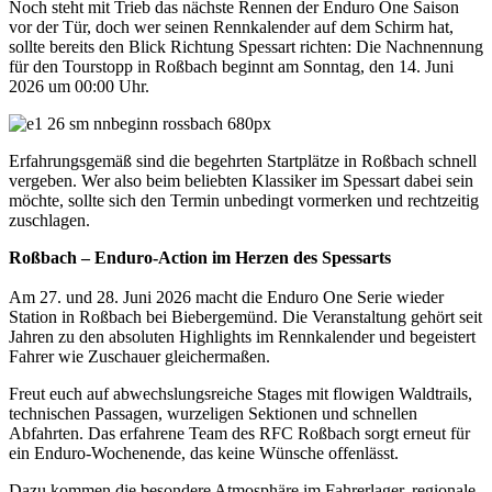
Noch steht mit Trieb das nächste Rennen der Enduro One Saison
vor der Tür, doch wer seinen Rennkalender auf dem Schirm hat,
sollte bereits den Blick Richtung Spessart richten: Die Nachnennung
für den Tourstopp in Roßbach beginnt am Sonntag, den 14. Juni
2026 um 00:00 Uhr.
Erfahrungsgemäß sind die begehrten Startplätze in Roßbach schnell
vergeben. Wer also beim beliebten Klassiker im Spessart dabei sein
möchte, sollte sich den Termin unbedingt vormerken und rechtzeitig
zuschlagen.
Roßbach – Enduro-Action im Herzen des Spessarts
Am 27. und 28. Juni 2026 macht die Enduro One Serie wieder
Station in Roßbach bei Biebergemünd. Die Veranstaltung gehört seit
Jahren zu den absoluten Highlights im Rennkalender und begeistert
Fahrer wie Zuschauer gleichermaßen.
Freut euch auf abwechslungsreiche Stages mit flowigen Waldtrails,
technischen Passagen, wurzeligen Sektionen und schnellen
Abfahrten. Das erfahrene Team des RFC Roßbach sorgt erneut für
ein Enduro-Wochenende, das keine Wünsche offenlässt.
Dazu kommen die besondere Atmosphäre im Fahrerlager, regionale