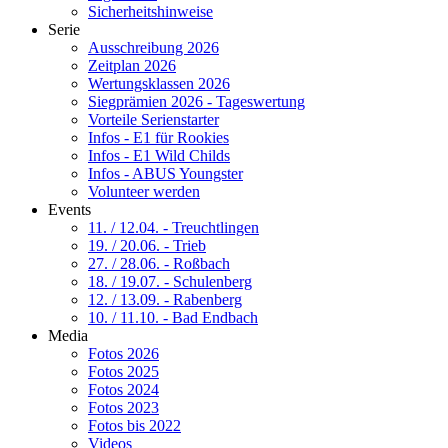
Sicherheitshinweise
Serie
Ausschreibung 2026
Zeitplan 2026
Wertungsklassen 2026
Siegprämien 2026 - Tageswertung
Vorteile Serienstarter
Infos - E1 für Rookies
Infos - E1 Wild Childs
Infos - ABUS Youngster
Volunteer werden
Events
11. / 12.04. - Treuchtlingen
19. / 20.06. - Trieb
27. / 28.06. - Roßbach
18. / 19.07. - Schulenberg
12. / 13.09. - Rabenberg
10. / 11.10. - Bad Endbach
Media
Fotos 2026
Fotos 2025
Fotos 2024
Fotos 2023
Fotos bis 2022
Videos