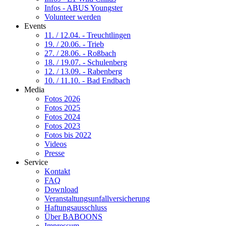
Infos - ABUS Youngster
Volunteer werden
Events
11. / 12.04. - Treuchtlingen
19. / 20.06. - Trieb
27. / 28.06. - Roßbach
18. / 19.07. - Schulenberg
12. / 13.09. - Rabenberg
10. / 11.10. - Bad Endbach
Media
Fotos 2026
Fotos 2025
Fotos 2024
Fotos 2023
Fotos bis 2022
Videos
Presse
Service
Kontakt
FAQ
Download
Veranstaltungsunfallversicherung
Haftungsausschluss
Über BABOONS
Impressum