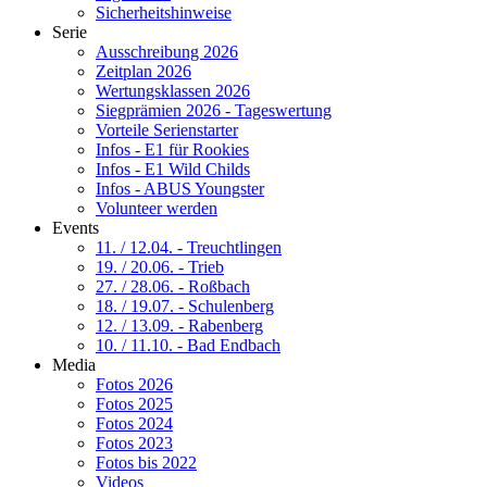
Sicherheitshinweise
Serie
Ausschreibung 2026
Zeitplan 2026
Wertungsklassen 2026
Siegprämien 2026 - Tageswertung
Vorteile Serienstarter
Infos - E1 für Rookies
Infos - E1 Wild Childs
Infos - ABUS Youngster
Volunteer werden
Events
11. / 12.04. - Treuchtlingen
19. / 20.06. - Trieb
27. / 28.06. - Roßbach
18. / 19.07. - Schulenberg
12. / 13.09. - Rabenberg
10. / 11.10. - Bad Endbach
Media
Fotos 2026
Fotos 2025
Fotos 2024
Fotos 2023
Fotos bis 2022
Videos