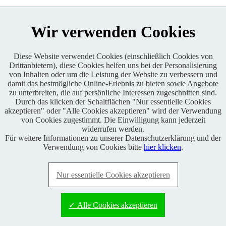
Wir verwenden Cookies
Diese Website verwendet Cookies (einschließlich Cookies von
Drittanbietern), diese Cookies helfen uns bei der Personalisierung
Enduro One Series Partner
von Inhalten oder um die Leistung der Website zu verbessern und
damit das bestmögliche Online-Erlebnis zu bieten sowie Angebote
zu unterbreiten, die auf persönliche Interessen zugeschnitten sind.
Durch das klicken der Schaltflächen "Nur essentielle Cookies
akzeptieren" oder "Alle Cookies akzeptieren" wird der Verwendung
von Cookies zugestimmt. Die Einwilligung kann jederzeit
widerrufen werden.
Für weitere Informationen zu unserer Datenschutzerklärung und der
Copyright © 2021 BABOONS GmbH. Alle Rechte vorbehalten.
Verwendung von Cookies bitte
hier klicken
.
Keine Haftung und kein Anspruch auf Vollständigkeit sowie
Richtigkeit von Inhalten, Berichten und Kommentaren.
Nur essentielle Cookies akzeptieren
FAQ
|
Impressum
|
Datenschutz
|
RSS-Feed
|
Presse
|
World of
BABOONS
|
Admin
✓ Alle Cookies akzeptieren