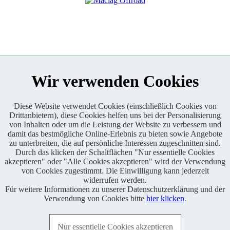
Wir verwenden Cookies
Diese Website verwendet Cookies (einschließlich Cookies von
Drittanbietern), diese Cookies helfen uns bei der Personalisierung
Enduro One Series Partner
von Inhalten oder um die Leistung der Website zu verbessern und
damit das bestmögliche Online-Erlebnis zu bieten sowie Angebote
zu unterbreiten, die auf persönliche Interessen zugeschnitten sind.
Durch das klicken der Schaltflächen "Nur essentielle Cookies
akzeptieren" oder "Alle Cookies akzeptieren" wird der Verwendung
von Cookies zugestimmt. Die Einwilligung kann jederzeit
widerrufen werden.
Für weitere Informationen zu unserer Datenschutzerklärung und der
Copyright © 2021 BABOONS GmbH. Alle Rechte vorbehalten.
Verwendung von Cookies bitte
hier klicken
.
Keine Haftung und kein Anspruch auf Vollständigkeit sowie
Richtigkeit von Inhalten, Berichten und Kommentaren.
Nur essentielle Cookies akzeptieren