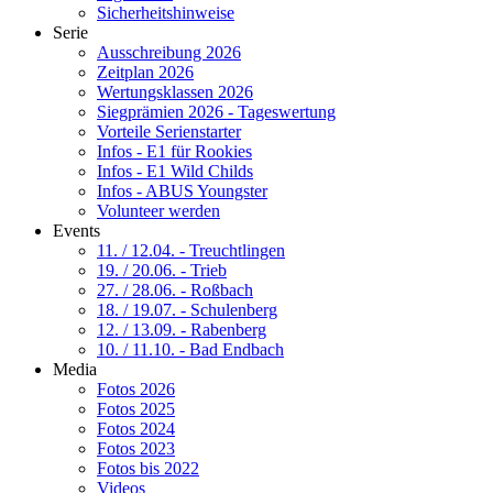
Sicherheitshinweise
Serie
Ausschreibung 2026
Zeitplan 2026
Wertungsklassen 2026
Siegprämien 2026 - Tageswertung
Vorteile Serienstarter
Infos - E1 für Rookies
Infos - E1 Wild Childs
Infos - ABUS Youngster
Volunteer werden
Events
11. / 12.04. - Treuchtlingen
19. / 20.06. - Trieb
27. / 28.06. - Roßbach
18. / 19.07. - Schulenberg
12. / 13.09. - Rabenberg
10. / 11.10. - Bad Endbach
Media
Fotos 2026
Fotos 2025
Fotos 2024
Fotos 2023
Fotos bis 2022
Videos