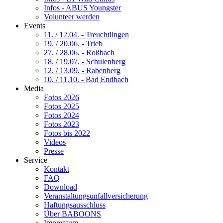
Infos - ABUS Youngster
Volunteer werden
Events
11. / 12.04. - Treuchtlingen
19. / 20.06. - Trieb
27. / 28.06. - Roßbach
18. / 19.07. - Schulenberg
12. / 13.09. - Rabenberg
10. / 11.10. - Bad Endbach
Media
Fotos 2026
Fotos 2025
Fotos 2024
Fotos 2023
Fotos bis 2022
Videos
Presse
Service
Kontakt
FAQ
Download
Veranstaltungsunfallversicherung
Haftungsausschluss
Über BABOONS
Impressum