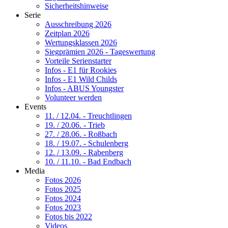
Sicherheitshinweise
Serie
Ausschreibung 2026
Zeitplan 2026
Wertungsklassen 2026
Siegprämien 2026 - Tageswertung
Vorteile Serienstarter
Infos - E1 für Rookies
Infos - E1 Wild Childs
Infos - ABUS Youngster
Volunteer werden
Events
11. / 12.04. - Treuchtlingen
19. / 20.06. - Trieb
27. / 28.06. - Roßbach
18. / 19.07. - Schulenberg
12. / 13.09. - Rabenberg
10. / 11.10. - Bad Endbach
Media
Fotos 2026
Fotos 2025
Fotos 2024
Fotos 2023
Fotos bis 2022
Videos