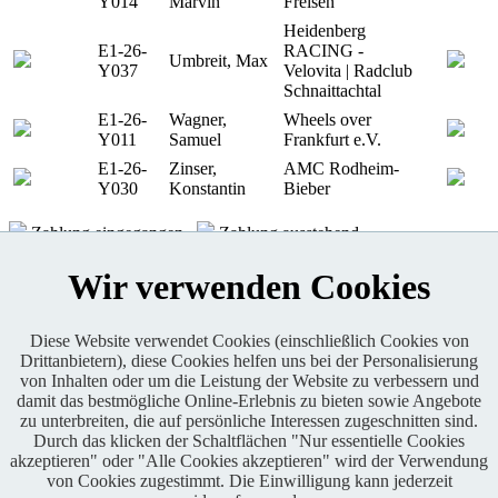
Y014
Marvin
Freisen
Heidenberg
E1-26-
RACING -
Umbreit, Max
Y037
Velovita | Radclub
Schnaittachtal
E1-26-
Wagner,
Wheels over
Y011
Samuel
Frankfurt e.V.
E1-26-
Zinser,
AMC Rodheim-
Y030
Konstantin
Bieber
Zahlung eingegangen
Zahlung ausstehend
KONTAKT
Wir verwenden Cookies
Diese Website verwendet Cookies (einschließlich Cookies von
Drittanbietern), diese Cookies helfen uns bei der Personalisierung
Enduro One Series Partner
von Inhalten oder um die Leistung der Website zu verbessern und
damit das bestmögliche Online-Erlebnis zu bieten sowie Angebote
zu unterbreiten, die auf persönliche Interessen zugeschnitten sind.
Durch das klicken der Schaltflächen "Nur essentielle Cookies
akzeptieren" oder "Alle Cookies akzeptieren" wird der Verwendung
von Cookies zugestimmt. Die Einwilligung kann jederzeit