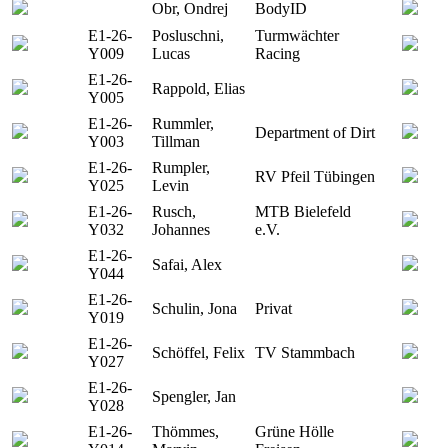
Obr, Ondrej
BodyID
E1-26-
Posluschni,
Turmwächter
Y009
Lucas
Racing
E1-26-
Rappold, Elias
Y005
E1-26-
Rummler,
Department of Dirt
Y003
Tillman
E1-26-
Rumpler,
RV Pfeil Tübingen
Y025
Levin
E1-26-
Rusch,
MTB Bielefeld
Y032
Johannes
e.V.
E1-26-
Safai, Alex
Y044
E1-26-
Schulin, Jona
Privat
Y019
E1-26-
Schöffel, Felix
TV Stammbach
Y027
E1-26-
Spengler, Jan
Y028
E1-26-
Thömmes,
Grüne Hölle