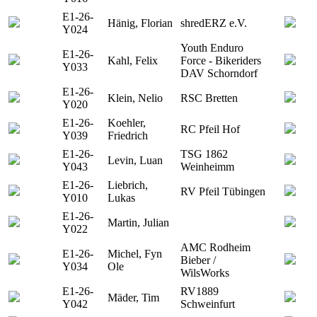
E1-26-
Hänig, Florian
shredERZ e.V.
Y024
Youth Enduro
E1-26-
Kahl, Felix
Force - Bikeriders
Y033
DAV Schorndorf
E1-26-
Klein, Nelio
RSC Bretten
Y020
E1-26-
Koehler,
RC Pfeil Hof
Y039
Friedrich
E1-26-
TSG 1862
Levin, Luan
Y043
Weinheimm
E1-26-
Liebrich,
RV Pfeil Tübingen
Y010
Lukas
E1-26-
Martin, Julian
Y022
AMC Rodheim
E1-26-
Michel, Fyn
Bieber /
Y034
Ole
WilsWorks
E1-26-
RV1889
Mäder, Tim
Y042
Schweinfurt