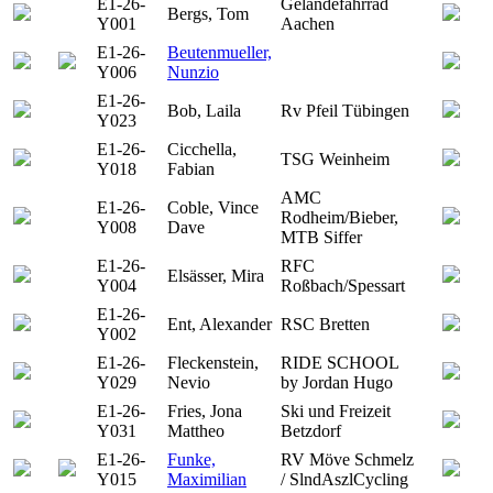
E1-26-
Geländefahrrad
Bergs, Tom
Y001
Aachen
E1-26-
Beutenmueller,
Y006
Nunzio
E1-26-
Bob, Laila
Rv Pfeil Tübingen
Y023
E1-26-
Cicchella,
TSG Weinheim
Y018
Fabian
AMC
E1-26-
Coble, Vince
Rodheim/Bieber,
Y008
Dave
MTB Siffer
E1-26-
RFC
Elsässer, Mira
Y004
Roßbach/Spessart
E1-26-
Ent, Alexander
RSC Bretten
Y002
E1-26-
Fleckenstein,
RIDE SCHOOL
Y029
Nevio
by Jordan Hugo
E1-26-
Fries, Jona
Ski und Freizeit
Y031
Mattheo
Betzdorf
E1-26-
Funke,
RV Möve Schmelz
Y015
Maximilian
/ SlndAszlCycling