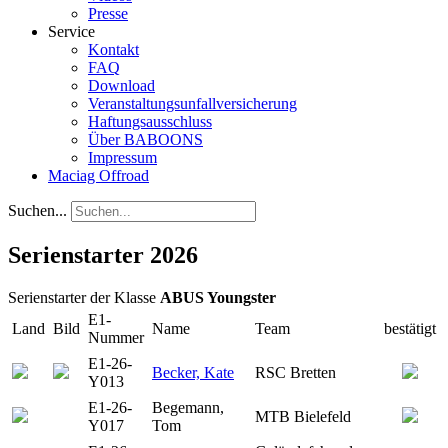
Presse
Service
Kontakt
FAQ
Download
Veranstaltungsunfallversicherung
Haftungsausschluss
Über BABOONS
Impressum
Maciag Offroad
Suchen...
Serienstarter 2026
Serienstarter der Klasse
ABUS Youngster
E1-
Land
Bild
Name
Team
bestätigt
Nummer
E1-26-
Becker, Kate
RSC Bretten
Y013
E1-26-
Begemann,
MTB Bielefeld
Y017
Tom