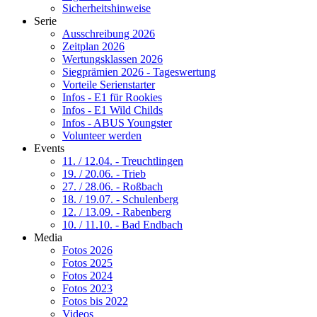
Sicherheitshinweise
Serie
Ausschreibung 2026
Zeitplan 2026
Wertungsklassen 2026
Siegprämien 2026 - Tageswertung
Vorteile Serienstarter
Infos - E1 für Rookies
Infos - E1 Wild Childs
Infos - ABUS Youngster
Volunteer werden
Events
11. / 12.04. - Treuchtlingen
19. / 20.06. - Trieb
27. / 28.06. - Roßbach
18. / 19.07. - Schulenberg
12. / 13.09. - Rabenberg
10. / 11.10. - Bad Endbach
Media
Fotos 2026
Fotos 2025
Fotos 2024
Fotos 2023
Fotos bis 2022
Videos