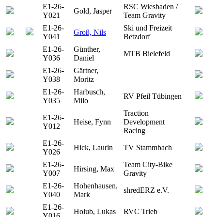
E1-26-
RSC Wiesbaden /
Gold, Jasper
Y021
Team Gravity
E1-26-
Ski und Freizeit
Groß, Nils
Y041
Betzdorf
E1-26-
Günther,
MTB Bielefeld
Y036
Daniel
E1-26-
Gärtner,
Y038
Moritz
E1-26-
Harbusch,
RV Pfeil Tübingen
Y035
Milo
Traction
E1-26-
Heise, Fynn
Development
Y012
Racing
E1-26-
Hick, Laurin
TV Stammbach
Y026
E1-26-
Team City-Bike
Hirsing, Max
Y007
Gravity
E1-26-
Hohenhausen,
shredERZ e.V.
Y040
Mark
E1-26-
Holub, Lukas
RVC Trieb
Y016