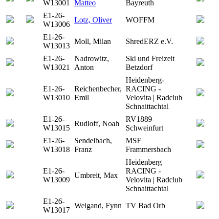
W13001
Matteo
Bayreuth
E1-26-
Lotz, Oliver
WOFFM
W13006
E1-26-
Moll, Milan
ShredERZ e.V.
W13013
E1-26-
Nadrowitz,
Ski und Freizeit
W13021
Anton
Betzdorf
Heidenberg-
E1-26-
Reichenbecher,
RACING -
W13010
Emil
Velovita | Radclub
Schnaittachtal
E1-26-
RV1889
Rudloff, Noah
W13015
Schweinfurt
E1-26-
Sendelbach,
MSF
W13018
Franz
Frammersbach
Heidenberg
E1-26-
RACING -
Umbreit, Max
W13009
Velovita | Radclub
Schnaittachtal
E1-26-
Weigand, Fynn
TV Bad Orb
W13017