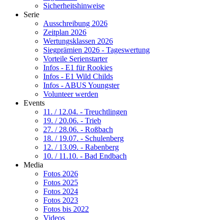
Sicherheitshinweise
Serie
Ausschreibung 2026
Zeitplan 2026
Wertungsklassen 2026
Siegprämien 2026 - Tageswertung
Vorteile Serienstarter
Infos - E1 für Rookies
Infos - E1 Wild Childs
Infos - ABUS Youngster
Volunteer werden
Events
11. / 12.04. - Treuchtlingen
19. / 20.06. - Trieb
27. / 28.06. - Roßbach
18. / 19.07. - Schulenberg
12. / 13.09. - Rabenberg
10. / 11.10. - Bad Endbach
Media
Fotos 2026
Fotos 2025
Fotos 2024
Fotos 2023
Fotos bis 2022
Videos