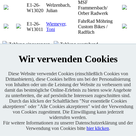
MSF
E1-26-
Welzenbach,
Frammersbach/
W13020
Julian
Orber Radwerk
FahrRad Möhring
E1-26-
Wiemeyer,
Custom Bikes /
W13011
Toni
Radfüch
Zahlung eingegangen
Zahlung ausstehend
KONTAKT
Wir verwenden Cookies
Diese Website verwendet Cookies (einschließlich Cookies von
Drittanbietern), diese Cookies helfen uns bei der Personalisierung
Enduro One Series Partner
von Inhalten oder um die Leistung der Website zu verbessern und
damit das bestmögliche Online-Erlebnis zu bieten sowie Angebote
zu unterbreiten, die auf persönliche Interessen zugeschnitten sind.
Durch das klicken der Schaltflächen "Nur essentielle Cookies
akzeptieren" oder "Alle Cookies akzeptieren" wird der Verwendung
von Cookies zugestimmt. Die Einwilligung kann jederzeit
widerrufen werden.
Für weitere Informationen zu unserer Datenschutzerklärung und der
Copyright © 2021 BABOONS GmbH. Alle Rechte vorbehalten.
Verwendung von Cookies bitte
hier klicken
.
Keine Haftung und kein Anspruch auf Vollständigkeit sowie