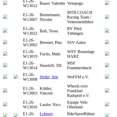
E1-26-
Bauer, Valentin
Velopogo
W13012
MTB COACH
E1-26-
Bennemann,
Racing Team /
W13007
Nicolas
Veitensteinbiker
E1-26-
RV Pfeil
Bob, Tessa
W13022
Tübingen
E1-26-
Brenner, Pius
SSV Aalen
W13002
E1-26-
WSV Braunlage
Fuchs, Mahi
W13019
HARZ
E1-26-
MSF
Haseloff, Till
W13014
Frammersbach
E1-26-
Heller, Jule
WoFFM e.V.
W13008
Wheels over
E1-26-
Köhler,
Frankfurt
W13003
Vincent
Radsport e.V.
E1-26-
Equipe Velo
Laufer, Nico
W13016
Oberland
E1-26-
Lehnert,
BikeSportBühne